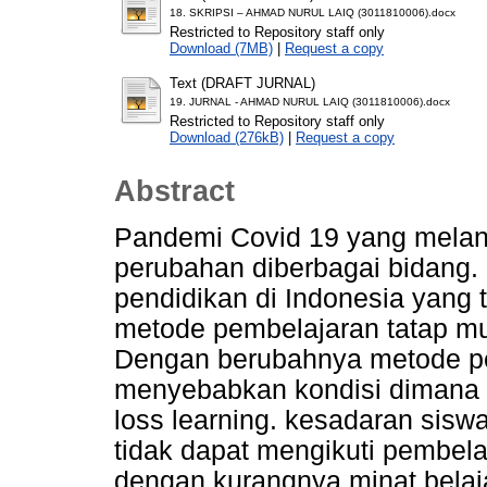
18. SKRIPSI – AHMAD NURUL LAIQ (3011810006).docx
Restricted to Repository staff only
Download (7MB)
|
Request a copy
Text (DRAFT JURNAL)
19. JURNAL - AHMAD NURUL LAIQ (3011810006).docx
Restricted to Repository staff only
Download (276kB)
|
Request a copy
Abstract
Pandemi Covid 19 yang mela
perubahan diberbagai bidang.
pendidikan di Indonesia yang
metode pembelajaran tatap m
Dengan berubahnya metode pe
menyebabkan kondisi dimana 
loss learning. kesadaran sis
tidak dapat mengikuti pembelaj
dengan kurangnya minat belaj