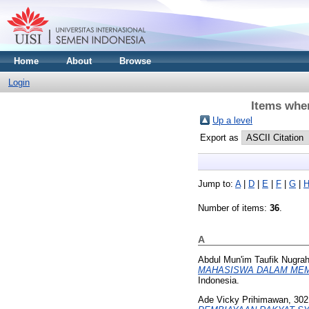
Home
About
Browse
Login
Items wher
Up a level
Export as
Jump to:
A
|
D
|
E
|
F
|
G
|
Number of items:
36
.
A
Abdul Mun'im Taufik Nugra
MAHASISWA DALAM MEMI
Indonesia.
Ade Vicky Prihimawan, 30