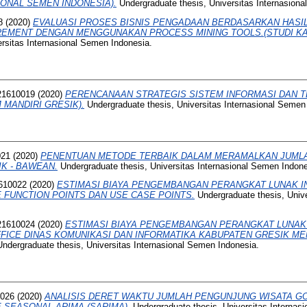
IONAL SEMEN INDONESIA).
Undergraduate thesis, Universitas Internasion
8
(2020)
EVALUASI PROSES BISNIS PENGADAAN BERDASARKAN HASIL
REMENT DENGAN MENGGUNAKAN PROCESS MINING TOOLS.(STUDI KAS
ersitas Internasional Semen Indonesia.
021610019
(2020)
PERENCANAAN STRATEGIS SISTEM INFORMASI DAN T
 MANDIRI GRESIK).
Undergraduate thesis, Universitas Internasional Semen
021
(2020)
PENENTUAN METODE TERBAIK DALAM MERAMALKAN JUML
K - BAWEAN.
Undergraduate thesis, Universitas Internasional Semen Indone
1610022
(2020)
ESTIMASI BIAYA PENGEMBANGAN PERANGKAT LUNAK INL
FUNCTION POINTS DAN USE CASE POINTS.
Undergraduate thesis, Univ
021610024
(2020)
ESTIMASI BIAYA PENGEMBANGAN PERANGKAT LUNAK 
FFICE DINAS KOMUNIKASI DAN INFORMATIKA KABUPATEN GRESIK 
ndergraduate thesis, Universitas Internasional Semen Indonesia.
0026
(2020)
ANALISIS DERET WAKTU JUMLAH PENGUNJUNG WISATA 
SEASONAL ARIMA (SARIMA).
Undergraduate thesis, Universitas Internas