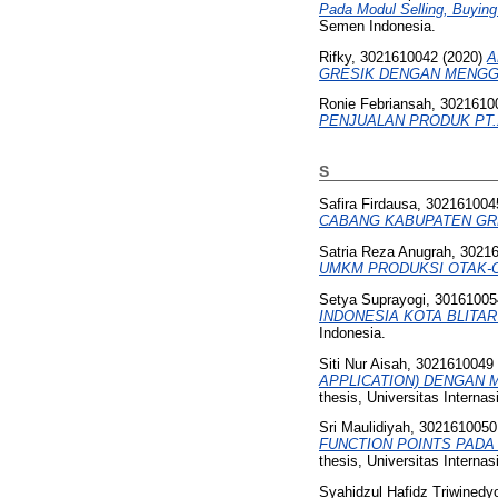
Pada Modul Selling, Buyin
Semen Indonesia.
Rifky, 3021610042
(2020)
A
GRESIK DENGAN MENGGU
Ronie Febriansah, 3021610
PENJUALAN PRODUK PT.
S
Safira Firdausa, 302161004
CABANG KABUPATEN GRE
Satria Reza Anugrah, 3021
UMKM PRODUKSI OTAK-
Setya Suprayogi, 30161005
INDONESIA KOTA BLITA
Indonesia.
Siti Nur Aisah, 3021610049
APPLICATION) DENGAN 
thesis, Universitas Interna
Sri Maulidiyah, 3021610050
FUNCTION POINTS PADA
thesis, Universitas Interna
Syahidzul Hafidz Triwined