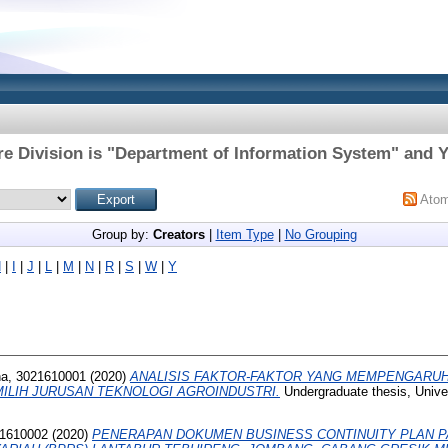
e Division is "Department of Information System" and Y
Ato
Group by:
Creators
|
Item Type
|
No Grouping
H
|
I
|
J
|
L
|
M
|
N
|
R
|
S
|
W
|
Y
ha, 3021610001
(2020)
ANALISIS FAKTOR-FAKTOR YANG MEMPENGARU
LIH JURUSAN TEKNOLOGI AGROINDUSTRI.
Undergraduate thesis, Unive
21610002
(2020)
PENERAPAN DOKUMEN BUSINESS CONTINUITY PLAN P