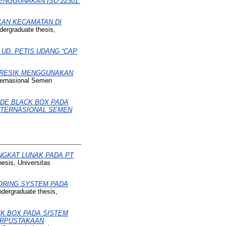
ENGGUNAKAN ISO 22301.
KAN KECAMATAN DI
ergraduate thesis,
UD. PETIS UDANG “CAP
GRESIK MENGGUNAKAN
ternasional Semen
DE BLACK BOX PADA
INTERNASIONAL SEMEN
GKAT LUNAK PADA PT
esis, Universitas
ORING SYSTEM PADA
dergraduate thesis,
K BOX PADA SISTEM
ERPUSTAKAAN