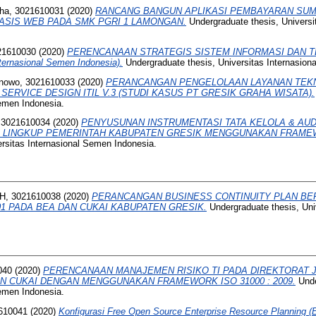
dha, 3021610031
(2020)
RANCANG BANGUN APLIKASI PEMBAYARAN SU
BASIS WEB PADA SMK PGRI 1 LAMONGAN.
Undergraduate thesis, Universi
021610030
(2020)
PERENCANAAN STRATEGIS SISTEM INFORMASI DAN T
nternasional Semen Indonesia).
Undergraduate thesis, Universitas Internasion
nowo, 3021610033
(2020)
PERANCANGAN PENGELOLAAN LAYANAN TEKN
RVICE DESIGN ITIL V.3 (STUDI KASUS PT GRESIK GRAHA WISATA).
Semen Indonesia.
 3021610034
(2020)
PENYUSUNAN INSTRUMENTASI TATA KELOLA & AUD
 LINGKUP PEMERINTAH KABUPATEN GRESIK MENGGUNAKAN FRAMEW
ersitas Internasional Semen Indonesia.
, 3021610038
(2020)
PERANCANGAN BUSINESS CONTINUITY PLAN BE
1 PADA BEA DAN CUKAI KABUPATEN GRESIK.
Undergraduate thesis, Univ
040
(2020)
PERENCANAAN MANAJEMEN RISIKO TI PADA DIREKTORAT
N CUKAI DENGAN MENGGUNAKAN FRAMEWORK ISO 31000 : 2009.
Unde
Semen Indonesia.
1610041
(2020)
Konfigurasi Free Open Source Enterprise Resource Planning