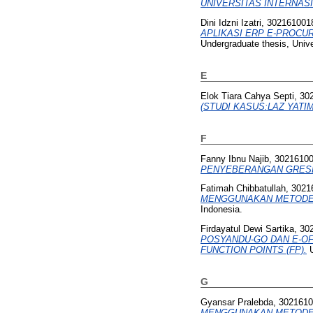
UNIVERSITAS INTERNAS
Dini Idzni Izatri, 302161001
APLIKASI ERP E-PROCU
Undergraduate thesis, Univ
E
Elok Tiara Cahya Septi, 3
(STUDI KASUS:LAZ YATIM
F
Fanny Ibnu Najib, 3021610
PENYEBERANGAN GRESI
Fatimah Chibbatullah, 302
MENGGUNAKAN METODE 
Indonesia.
Firdayatul Dewi Sartika, 3
POSYANDU-GO DAN E-O
FUNCTION POINTS (FP).
U
G
Gyansar Pralebda, 302161
MENGGUNAKAN METODE 