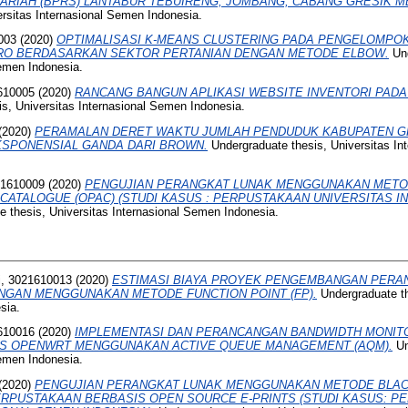
ARIAH (BPRS) LANTABUR TEBUIRENG, JOMBANG, CABANG GRESIK M
ersitas Internasional Semen Indonesia.
003
(2020)
OPTIMALISASI K-MEANS CLUSTERING PADA PENGELOMPO
O BERDASARKAN SEKTOR PERTANIAN DENGAN METODE ELBOW.
Und
Semen Indonesia.
610005
(2020)
RANCANG BANGUN APLIKASI WEBSITE INVENTORI PADA 
s, Universitas Internasional Semen Indonesia.
(2020)
PERAMALAN DERET WAKTU JUMLAH PENDUDUK KABUPATEN 
SPONENSIAL GANDA DARI BROWN.
Undergraduate thesis, Universitas In
21610009
(2020)
PENGUJIAN PERANGKAT LUNAK MENGGUNAKAN METO
 CATALOGUE (OPAC) (STUDI KASUS : PERPUSTAKAAN UNIVERSITAS 
 thesis, Universitas Internasional Semen Indonesia.
i, 3021610013
(2020)
ESTIMASI BIAYA PROYEK PENGEMBANGAN PERAN
NGAN MENGGUNAKAN METODE FUNCTION POINT (FP).
Undergraduate th
sia.
1610016
(2020)
IMPLEMENTASI DAN PERANCANGAN BANDWIDTH MONIT
IS OPENWRT MENGGUNAKAN ACTIVE QUEUE MANAGEMENT (AQM).
Un
Semen Indonesia.
(2020)
PENGUJIAN PERANGKAT LUNAK MENGGUNAKAN METODE BLAC
ERPUSTAKAAN BERBASIS OPEN SOURCE E-PRINTS (STUDI KASUS: P