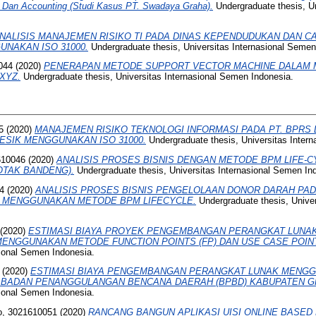
g Dan Accounting (Studi Kasus PT. Swadaya Graha).
Undergraduate thesis, Un
NALISIS MANAJEMEN RISIKO TI PADA DINAS KEPENDUDUKAN DAN CA
NAKAN ISO 31000.
Undergraduate thesis, Universitas Internasional Semen
044
(2020)
PENERAPAN METODE SUPPORT VECTOR MACHINE DALAM
XYZ.
Undergraduate thesis, Universitas Internasional Semen Indonesia.
5
(2020)
MANAJEMEN RISIKO TEKNOLOGI INFORMASI PADA PT. BPRS
SIK MENGGUNAKAN ISO 31000.
Undergraduate thesis, Universitas Inter
610046
(2020)
ANALISIS PROSES BISNIS DENGAN METODE BPM LIFE-CY
OTAK BANDENG).
Undergraduate thesis, Universitas Internasional Semen In
4
(2020)
ANALISIS PROSES BISNIS PENGELOLAAN DONOR DARAH PA
R MENGGUNAKAN METODE BPM LIFECYCLE.
Undergraduate thesis, Unive
(2020)
ESTIMASI BIAYA PROYEK PENGEMBANGAN PERANGKAT LUNAK 
MENGGUNAKAN METODE FUNCTION POINTS (FP) DAN USE CASE POINT
sional Semen Indonesia.
(2020)
ESTIMASI BIAYA PENGEMBANGAN PERANGKAT LUNAK MENG
 BADAN PENANGGULANGAN BENCANA DAERAH (BPBD) KABUPATEN G
sional Semen Indonesia.
yo, 3021610051
(2020)
RANCANG BANGUN APLIKASI UISI ONLINE BASED