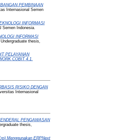
MBANGAN PEMBINAAN
tas Internasional Semen
EKNOLOGI INFORMASI
al Semen Indonesia.
OLOGI INFORMASI
Undergraduate thesis,
IT PELAYANAN
ORK COBIT 4.1.
RBASIS RISIKO DENGAN
ersitas Internasional
 JENDERAL PENGAWASAN
rgraduate thesis,
 (Erp) Menggunakan ERPNext