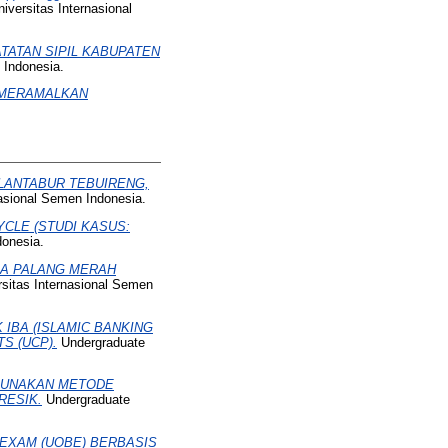
iversitas Internasional
TATAN SIPIL KABUPATEN
 Indonesia.
 MERAMALKAN
 LANTABUR TEBUIRENG,
nasional Semen Indonesia.
CLE (STUDI KASUS:
donesia.
DA PALANG MERAH
rsitas Internasional Semen
IBA (ISLAMIC BANKING
S (UCP).
Undergraduate
GUNAKAN METODE
RESIK.
Undergraduate
 EXAM (UOBE) BERBASIS