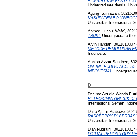
PEMBIAYAAN RAKYAT SY
Undergraduate thesis, Univ
Agung Kurniawan, 3021610
KABUPATEN BOJONEGOR
Universitas Internasional 
Ahmad Husnul Wafa', 3021
TRUK”.
Undergraduate thesi
Alvin Hardian, 3021610007
METODE PEMULUSAN EK
Indonesia.
Annisa Azzar Sandhea, 30
ONLINE PUBLIC ACCESS
INDONESIA).
Undergraduate
D
Desinta Ayudia Wanda Putr
PETROKIMIA GRESIK DE
Internasional Semen Indone
Dhito Aji Tri Prabowo, 302
RASPBERRY PI BERBAS
Universitas Internasional 
Dian Nugraini, 3021610017
DIGITAL REPOSITORY P