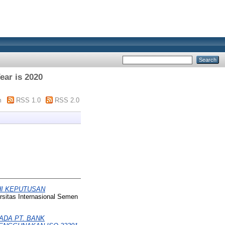
ear is 2020
m
RSS 1.0
RSS 2.0
HI KEPUTUSAN
rsitas Internasional Semen
ADA PT. BANK